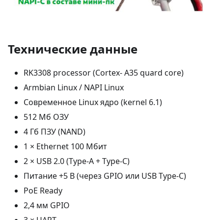
Технические данные
RK3308 processor (Cortex- A35 quard core)
Armbian Linux / NAPI Linux
Современное Linux ядро (kernel 6.1)
512 Мб ОЗУ
4 Гб ПЗУ (NAND)
1 × Ethernet 100 Мбит
2 × USB 2.0 (Type-A + Type-C)
Питание +5 В (через GPIO или USB Type-C)
PoE Ready
2,4 мм GPIO
3 × UART