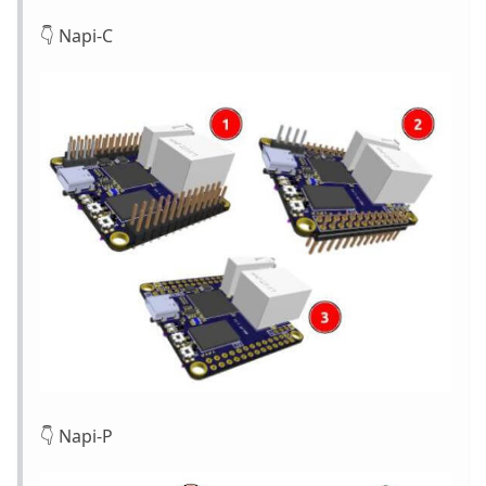
👇
Napi-C
👇
Napi-P