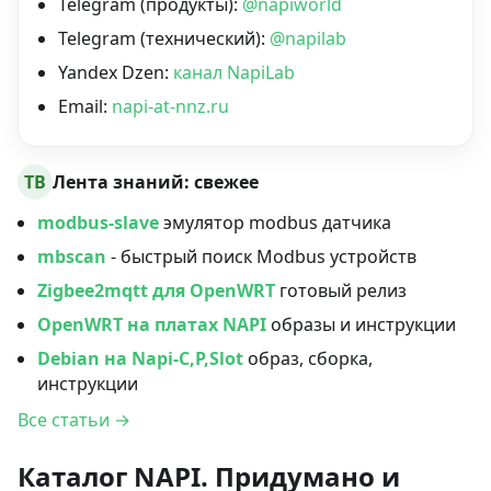
Telegram (продукты):
@napiworld
Telegram (технический):
@napilab
Yandex Dzen:
канал NapiLab
Email:
napi-at-nnz.ru
TB
Лента знаний: свежее
modbus-slave
эмулятор modbus датчика
mbscan
- быстрый поиск Modbus устройств
Zigbee2mqtt для OpenWRT
готовый релиз
OpenWRT на платах NAPI
образы и инструкции
Debian на Napi-C,P,Slot
образ, сборка,
инструкции
Все статьи →
Каталог NAPI. Придумано и