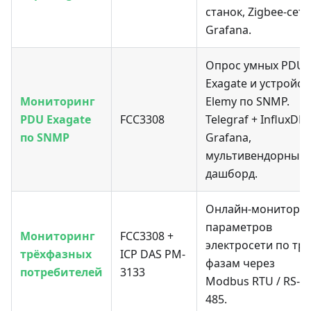
станок, Zigbee-сеть
Grafana.
Опрос умных PDU
Exagate и устройст
Мониторинг
Elemy по SNMP.
PDU Exagate
FCC3308
Telegraf + InfluxDB 
по SNMP
Grafana,
мультивендорный
дашборд.
Онлайн-монитори
параметров
Мониторинг
FCC3308 +
электросети по тр
трёхфазных
ICP DAS PM-
фазам через
потребителей
3133
Modbus RTU / RS-
485.