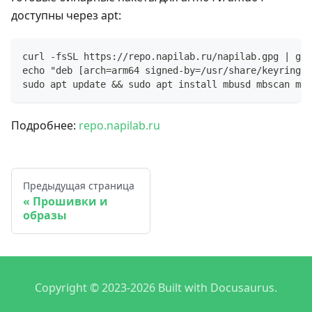
доступны через apt:
curl -fsSL https://repo.napilab.ru/napilab.gpg | gpg
echo "deb [arch=arm64 signed-by=/usr/share/keyrings/
sudo apt update && sudo apt install mbusd mbscan mod
Подробнее:
repo.napilab.ru
Предыдущая страница
Прошивки и
образы
Copyright © 2023-2026 Built with Docusaurus.