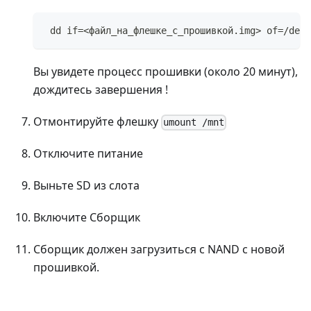
 dd if=<файл_на_флешке_с_прошивкой.img> of=/dev/
Вы увидете процесс прошивки (около 20 минут),
дождитесь завершения !
Отмонтируйте флешку
umount /mnt
Отключите питание
Выньте SD из слота
Включите Сборщик
Сборщик должен загрузиться с NAND с новой
прошивкой.