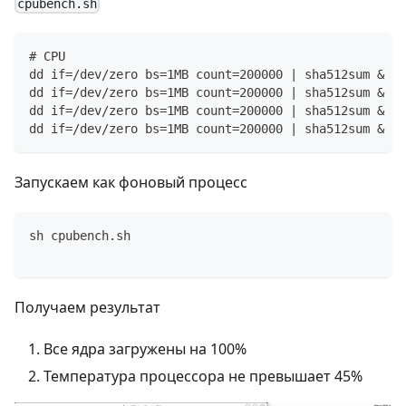
cpubench.sh
# CPU
dd if=/dev/zero bs=1MB count=200000 | sha512sum &
dd if=/dev/zero bs=1MB count=200000 | sha512sum &
dd if=/dev/zero bs=1MB count=200000 | sha512sum &
dd if=/dev/zero bs=1MB count=200000 | sha512sum &
Запускаем как фоновый процесс
sh cpubench.sh
Получаем результат
Все ядра загружены на 100%
Температура процессора не превышает 45%