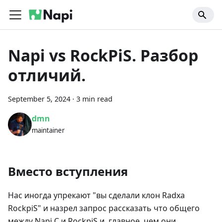
Napi vs RockPiS. Разбор
отличий.
September 5, 2024
·
3 min read
dmn
maintainer
Вместо вступления
Нас иногда упрекают "вы сделали клон Radxa
RockpiS" и назрел запрос рассказать что общего
между Napi C и RockpiS и, главное, чем они