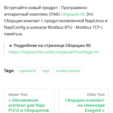
Встречайте новый продукт - Программно-
аппаратный комплекс (ПАК)
Сборщик-М
. Это
Сборщик-компакт с предустановленной NapiLinux и
NapiConfig и шлюзом Modbus RTU - Modbus TCP с
памятью.
🔥
Подробнее на странице Сборщик-М:
https://napiworld.ru/docs/special/frontfage-m/
Tags:
napiworld
napi
modbusstand
Newer Post
Older Post
Обновление
Сборщик-компакт
armbian для Napi
на семинаре
P\C\S и Сборщиков
Exagate