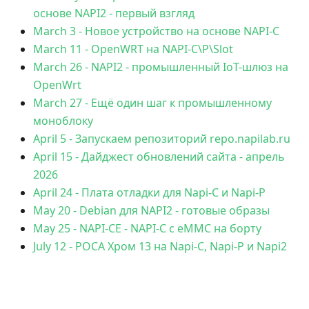
основе NAPI2 - первый взгляд
March 3
-
Новое устройство на основе NAPI-C
March 11
-
OpenWRT на NAPI-C\P\Slot
March 26
-
NAPI2 - промышленный IoT-шлюз на
OpenWrt
March 27
-
Ещё один шаг к промышленному
моноблоку
April 5
-
Запускаем репозиторий repo.napilab.ru
April 15
-
Дайджест обновлений сайта - апрель
2026
April 24
-
Плата отладки для Napi-C и Napi-P
May 20
-
Debian для NAPI2 - готовые образы
May 25
-
NAPI-CE - NAPI-C с eMMC на борту
July 12
-
РОСА Хром 13 на Napi-C, Napi-P и Napi2