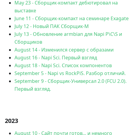
May 23
-
Сборщик-компакт дебютировал на
выставке
June 11
-
Сборщик-компакт на семинаре Exagate
July 12
-
Новый ПАК Сборщик-М
July 13
-
Обновление armbian для Napi P\C\S и
Сборщиков
August 14
-
Изменился сервер с образами
August 16
-
Napi Sci. Первый взгляд
August 18
-
Napi Sci. Список компонентов
September 5
-
Napi vs RockPiS. Разбор отличий.
September 9
-
Сборщик-Универсал 2.0 (FCU 2.0).
Первый взгляд.
2023
August 10
-
Сайт почти готов... и немного