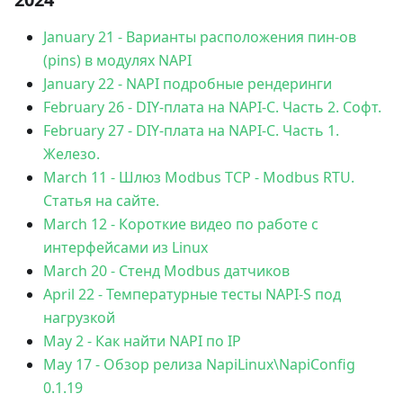
January 21
-
Варианты расположения пин-ов
(pins) в модулях NAPI
January 22
-
NAPI подробные рендеринги
February 26
-
DIY-плата на NAPI-C. Часть 2. Софт.
February 27
-
DIY-плата на NAPI-C. Часть 1.
Железо.
March 11
-
Шлюз Modbus TCP - Modbus RTU.
Статья на сайте.
March 12
-
Короткие видео по работе с
интерфейсами из Linux
March 20
-
Стенд Modbus датчиков
April 22
-
Температурные тесты NAPI-S под
нагрузкой
May 2
-
Как найти NAPI по IP
May 17
-
Обзор релиза NapiLinux\NapiConfig
0.1.19