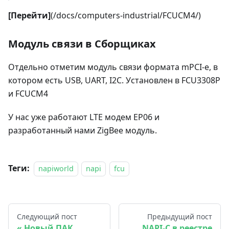
[Перейти]
(/docs/computers-industrial/FCUCM4/)
Модуль связи в Сборщиках
Отдельно отметим модуль связи формата mPCI-e, в
котором есть USB, UART, I2C. Установлен в FCU3308P
и FCUCM4
У нас уже работают LTE модем EP06 и
разработанный нами ZigBee модуль.
Теги:
napiworld
napi
fcu
Следующий пост
Предыдущий пост
Новый ПАК.
NAPI-C в реестре